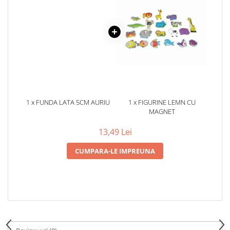
pictura
casute
Carti si caiete de colorat 19%
Seturi de bucatarie si curatenie
Carti si caiete de colorat 5%
Seturi de joaca doctor
Creative si craft_x000D_
Penare si Borsete
Rigle si Instrumente geometrie
Carti si caiete de colorat 11%
1 x FUNDA LATA 5CM AURIU
1 x FIGURINE LEMN CU
MAGNET
Carti si caiete de colorat 21%
13,49 Lei
CUMPARA-LE IMPREUNA