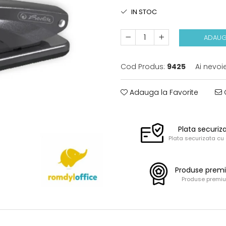
IN STOC
ADAUG
Cod Produs:
9425
Ai nevoi
Adauga la Favorite
C
Plata securiz
Plata securizata cu
Produse prem
Produse premi