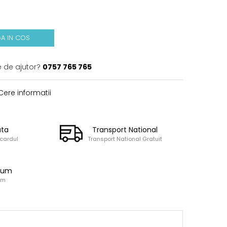
A IN COS
e de ajutor?
0757 765 765
ere informatii
ata
Transport National
 cardul
Transport National Gratuit
ium
um