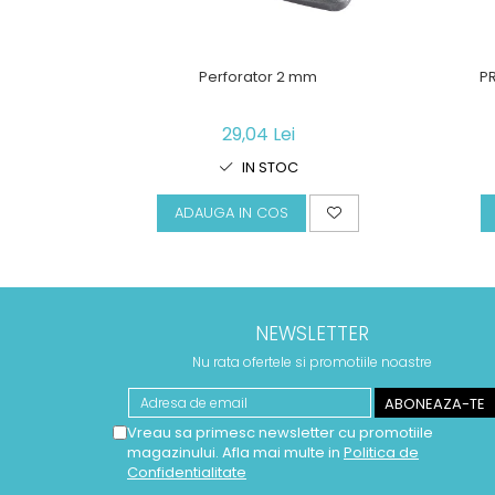
Perforator 2 mm
P
29,04 Lei
IN STOC
ADAUGA IN COS
NEWSLETTER
Nu rata ofertele si promotiile noastre
Vreau sa primesc newsletter cu promotiile
magazinului. Afla mai multe in
Politica de
Confidentialitate