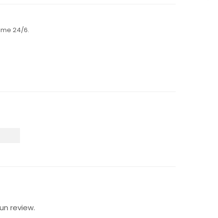
ime 24/6.
un review.