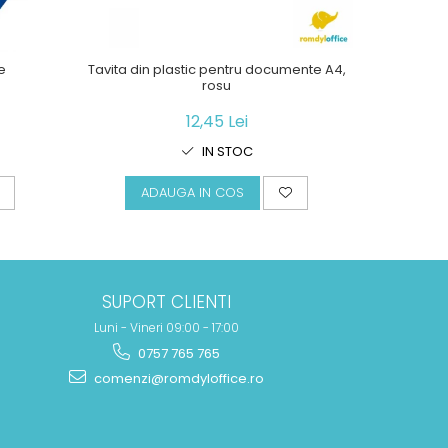
e
Tavita din plastic pentru documente A4,
Suport gri
rosu
12,45 Lei
IN STOC
ADAUGA IN COS
A
SUPORT CLIENTI
Luni - Vineri 09:00 - 17:00
0757 765 765
comenzi@romdyloffice.ro