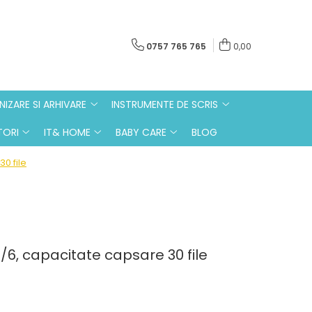
0757 765 765
0,00
IZARE SI ARHIVARE
INSTRUMENTE DE SCRIS
ORI
IT& HOME
BABY CARE
BLOG
0 file
6, capacitate capsare 30 file