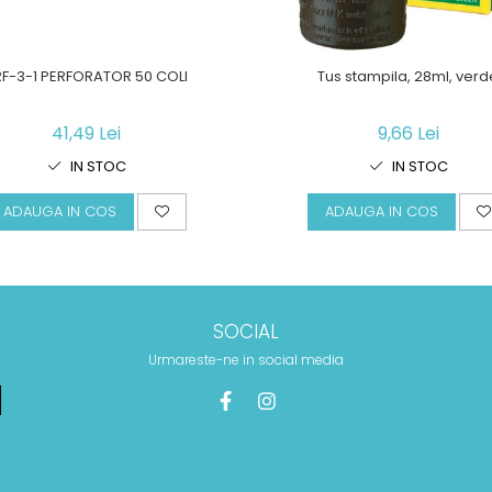
RF-3-1 PERFORATOR 50 COLI
Tus stampila, 28ml, verd
41,49 Lei
9,66 Lei
IN STOC
IN STOC
ADAUGA IN COS
ADAUGA IN COS
SOCIAL
Urmareste-ne in social media